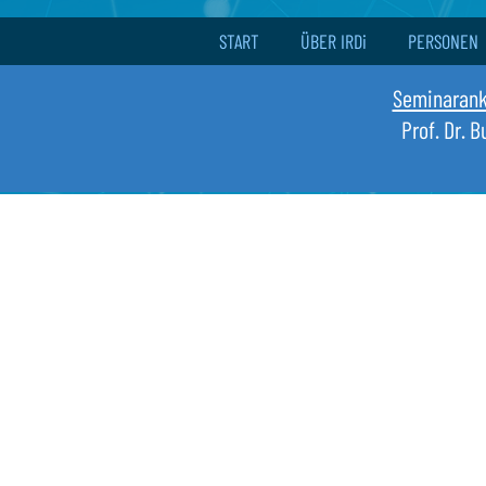
START
ÜBER IRDi
PERSONEN
Seminaran
Prof. Dr. 