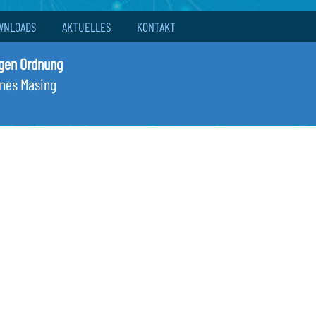
WNLOADS
AKTUELLES
KONTAKT
igen Ordnung
nnes Masing