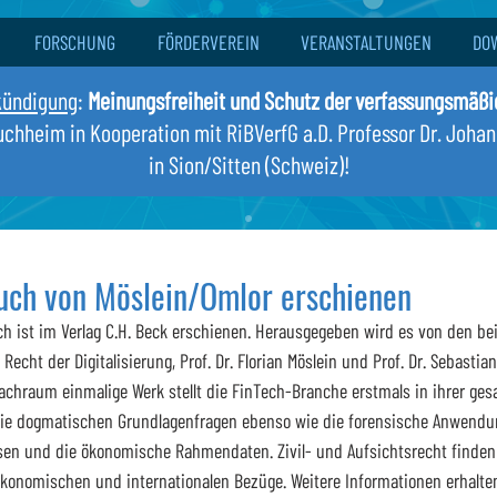
FORSCHUNG
FÖRDERVEREIN
VERANSTALTUNGEN
DO
kündigung
:
Meinungsfreiheit und Schutz der verfassungsmäß
Buchheim in Kooperation mit RiBVerfG a.D. Professor Dr. Joha
in Sion/Sitten (Schweiz)!
uch von Möslein/Omlor erschienen
 ist im Verlag C.H. Beck erschienen. Herausgegeben wird es von den bei
Recht der Digitalisierung, Prof. Dr. Florian Möslein und Prof. Dr. Sebastia
chraum einmalige Werk stellt die FinTech-Branche erstmals in ihrer gesa
e dogmatischen Grundlagenfragen ebenso wie die forensische Anwendun
en und die ökonomische Rahmendaten. Zivil- und Aufsichtsrecht finden
konomischen und internationalen Bezüge. Weitere Informationen erhalten