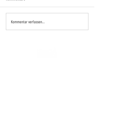
Kommentar verfassen...
Philipps-Universität Marburg
Fachbereich Rechtswissenschaften
Institut für das Recht der Digitalisierung
Universitätsstr. 6