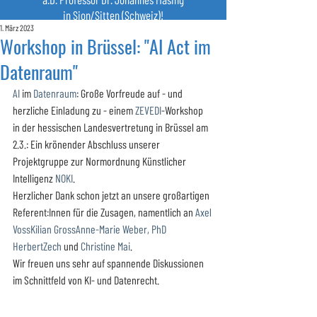
in Sion/Sitten (Schweiz)!
1. März 2023
Workshop in Brüssel: "AI Act im
Datenraum"
AI
 im 
Datenraum
: Große Vorfreude auf - und 
herzliche Einladung zu - einem 
ZEVEDI
-Workshop 
in der hessischen Landesvertretung in Brüssel am 
2.3.: Ein krönender Abschluss unserer 
Projektgruppe zur Normordnung Künstlicher 
Intelligenz 
NOKI
. 
Herzlicher Dank schon jetzt an unsere großartigen 
Referent:Innen für die Zusagen, namentlich an 
Axel 
Voss
Kilian Gross
Anne-Marie Weber, PhD
HerbertZech
 und 
Christine Mai
. 
Wir freuen uns sehr auf spannende Diskussionen 
im Schnittfeld von KI- und Datenrecht. 