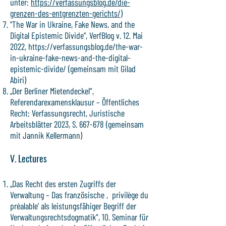
unter:
https://verfassungsblog.de/die-
grenzen-des-entgrenzten-gerichts/
)
"The War in Ukraine, Fake News, and the
Digital Epistemic Divide", VerfBlog v. 12. Mai
2022,
https://verfassungsblog.de/the-war-
in-ukraine-fake-news-and-the-digital-
epistemic-divide/
(gemeinsam mit Gilad
Abiri)
„Der Berliner Mietendeckel“,
Referendarexamensklausur – Öffentliches
Recht: Verfassungsrecht, Juristische
Arbeitsblätter 2023, S. 667-678 (gemeinsam
mit Jannik Kellermann)
V. Lectures
„Das Recht des ersten Zugriffs der
Verwaltung – Das französische ‚privilège du
préalable’ als leistungsfähiger Begriff der
Verwaltungsrechtsdogmatik“, 10. Seminar für