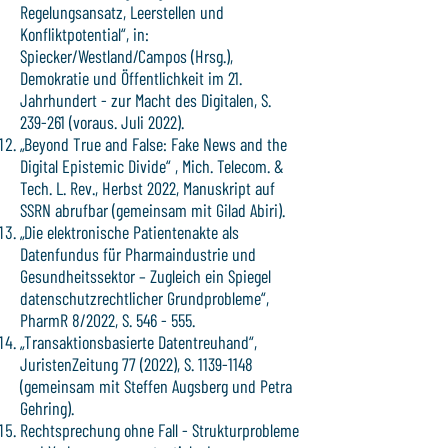
Regelungsansatz, Leerstellen und
Konfliktpotential“, in:
Spiecker/Westland/Campos (Hrsg.),
Demokratie und Öffentlichkeit im 21.
Jahrhundert - zur Macht des Digitalen, S.
239-261 (voraus. Juli 2022).
„Beyond True and False: Fake News and the
Digital Epistemic Divide“ , Mich. Telecom. &
Tech. L. Rev., Herbst 2022, Manuskript auf
SSRN abrufbar (gemeinsam mit Gilad Abiri).
„Die elektronische Patientenakte als
Datenfundus für Pharmaindustrie und
Gesundheitssektor – Zugleich ein Spiegel
datenschutzrechtlicher Grundprobleme“,
PharmR 8/2022, S. 546 - 555.
„Transaktionsbasierte Datentreuhand“,
JuristenZeitung 77 (2022), S.
1139-1148
(gemeinsam mit Steffen Augsberg und Petra
Gehring).
Rechtsprechung ohne Fall - Strukturprobleme