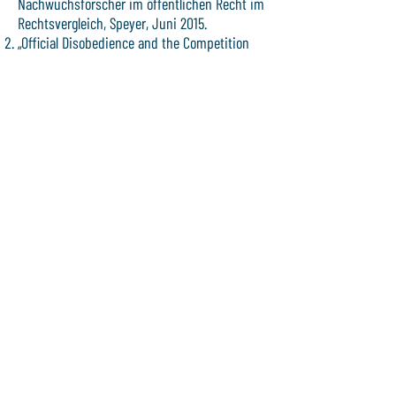
Nachwuchsforscher im öffentlichen Recht im
Rechtsvergleich, Speyer, Juni 2015.
„Official Disobedience and the Competition
over Legitimacy”, ICON-S 2017-Konferenz
„Courts, Powers, Public Law”, Kopenhagen,
Juli 2017 (gemeinsam mit Gilad Abiri).
Subjektive Rechte als Fehlerkalkül“, Tagung
des Jungen Forums Rechtsphilosophie,
Freiburg, September 2018.
„Datenschutz und Blockchain“, Jahrestagung
des Instituts für das Recht der
Digitalisierung „Rechtsfragen der
Digitalisierung“, Juni 2021
„Das Patientendatenschutzgesetz und die
Auswirkungen auf die Pharmaindustrie“
(gemeinsam mit Jörg Steinhaus), 25.
Gespräche zum Pharmarecht, Marburg, März
2022
„Beyond True and False: Fake News and the
Digital Epistemic Divide“, Freedom of
Expression Scholars-Conference 10 (2022),