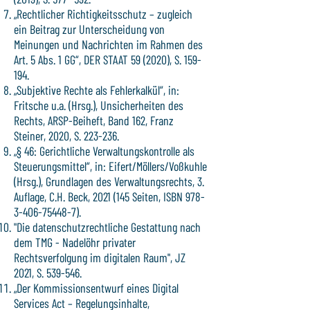
„Rechtlicher Richtigkeitsschutz – zugleich
ein Beitrag zur Unterscheidung von
Meinungen und Nachrichten im Rahmen des
Art. 5 Abs. 1 GG“, DER STAAT 59 (2020), S. 159-
194.
„Subjektive Rechte als Fehlerkalkül“, in:
Fritsche u.a. (Hrsg.), Unsicherheiten des
Rechts, ARSP-Beiheft, Band 162, Franz
Steiner, 2020, S. 223-236.
„§ 46: Gerichtliche Verwaltungskontrolle als
Steuerungsmittel“, in: Eifert/Möllers/Voßkuhle
(Hrsg.), Grundlagen des Verwaltungsrechts, 3.
Auflage, C.H. Beck,
2021 (145
Seiten, ISBN
978-
3-406-75448-7)
.
"Die datenschutzrechtliche Gestattung nach
dem TMG - Nadelöhr privater
Rechtsverfolgung im digitalen Raum", JZ
2021, S. 539-546.
„Der Kommissionsentwurf eines Digital
Services Act – Regelungsinhalte,