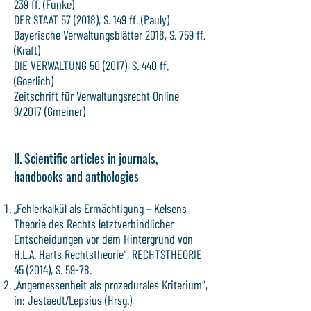
239 ff. (Funke)
DER STAAT 57 (2018), S. 149 ff. (Pauly)
Bayerische Verwaltungsblätter 2018, S. 759 ff.
(Kraft)
DIE VERWALTUNG 50 (2017), S. 440 ff.
(Goerlich)
Zeitschrift für Verwaltungsrecht Online,
9/2017 (Gmeiner)
II. Scientific articles in journals,
handbooks and anthologies
„Fehlerkalkül als Ermächtigung – Kelsens
Theorie des Rechts letztverbindlicher
Entscheidungen vor dem Hintergrund von
H.L.A. Harts Rechtstheorie“, RECHTSTHEORIE
45 (2014), S. 59-78.
„Angemessenheit als prozedurales Kriterium“,
in: Jestaedt/Lepsius (Hrsg.),