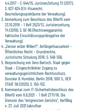
4.4.2017 - C-544/15, JuristenZeitung 72 (2017),
S. 627-624 (EU-Visarecht;
Beurteilungsspielräume der Verwaltung).
Anmerkung zum Beschluss des BVerfG vom
23.10.2018
– 1 BvR 2523/13, Juristenzeitung
74 (2019), S. 92-96 (Rechtsweggarantie;
faktische Einschätzungsprärogative der
Verwaltung).
„Zensor wider Willen?“, Anfängerhausarbeit –
Öffentliches Recht – Grundrechte,
Juristische Schulung 2018, S. 548-556.
Besprechung von Gero Bartsch, Staat gegen
Staat – Eingeschränkter Zugang zu
verwaltungsgerichtlichem Rechtsschutz,
Duncker & Humblot, Berlin 2018, 500 S., DER
STAAT 59 (2020), S. 150-152.
Kommentar zum IT-Sicherheitsbeschluss des
BVerfG vom 8.6.2021 - 1 BvR 2771/18, Die
Grenzen des "entgrenzten Gerichts", VerfBlog
v. 27. Juli 2021 (abrufbar