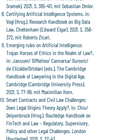
Sramek), 2021, S. 395-411, mit Sebastian Omlor.
Certifying Artificial Intelligence Systems, in:
Vogl (Hrsg.), Research Handbook on Big Data
Law, Cheltenham (Edward Elgar), 2021, S. 356-
372, mit Roberto Zicari.
Emerging rules on Artificial Intelligence:
Trojan Horses of Ethics in the Realm of Law?,
in: Janssen/ DiMatteo/ Cannarsa/ Durovic/
de Elizalde/Ortolani (eds.), The Cambridge
Handbook of Lawyering in the Digital Age,
Cambridge (Cambridge University Press),
2021, S. 77-99, mit Maximilian Horn.
Smart Contracts and Civil Law Challenges:
Does Legal Origins Theory Apply?, in: Chiu/
Deipenbrock (Hrsg.), Routledge Handbook on
FinTech and Law – Regulatory, Supervisory,
Policy and other Legal Challenges, London
(Routledge), 2021, S. 27-43.