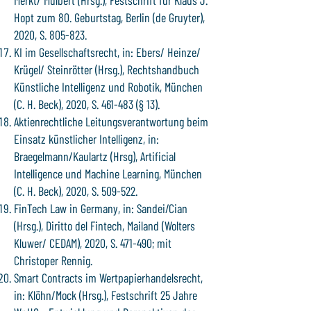
Merkt/ Mülbert (Hrsg.), Festschrift für Klaus J.
Hopt zum 80. Geburtstag, Berlin (de Gruyter),
2020, S. 805-823.
KI im Gesellschaftsrecht, in: Ebers/ Heinze/
Krügel/ Steinrötter (Hrsg.), Rechtshandbuch
Künstliche Intelligenz und Robotik, München
(C. H. Beck), 2020, S. 461-483 (§ 13).
Aktienrechtliche Leitungsverantwortung beim
Einsatz künstlicher Intelligenz, in:
Braegelmann/Kaulartz (Hrsg), Artificial
Intelligence und Machine Learning, München
(C. H. Beck), 2020, S. 509-522.
FinTech Law in Germany, in: Sandei/Cian
(Hrsg.), Diritto del Fintech, Mailand (Wolters
Kluwer/ CEDAM), 2020, S. 471-490; mit
Christoper Rennig.
Smart Contracts im Wertpapierhandelsrecht,
in: Klöhn/Mock (Hrsg.), Festschrift 25 Jahre