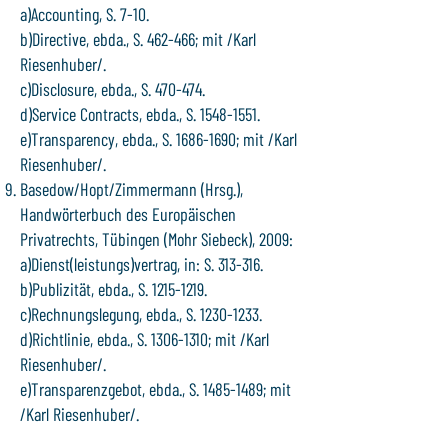
a)Accounting, S. 7-10.
b)Directive, ebda., S. 462-466; mit /Karl
Riesenhuber/.
c)Disclosure, ebda., S. 470-474.
d)Service Contracts, ebda., S. 1548-1551.
e)Transparency, ebda., S. 1686-1690; mit /Karl
Riesenhuber/.
Basedow/Hopt/Zimmermann (Hrsg.),
Handwörterbuch des Europäischen
Privatrechts, Tübingen (Mohr Siebeck), 2009:
a)Dienst(leistungs)vertrag, in: S. 313-316.
b)Publizität, ebda., S. 1215-1219.
c)Rechnungslegung, ebda., S. 1230-1233.
d)Richtlinie, ebda., S. 1306-1310; mit /Karl
Riesenhuber/.
e)Transparenzgebot, ebda., S. 1485-1489; mit
/Karl Riesenhuber/.