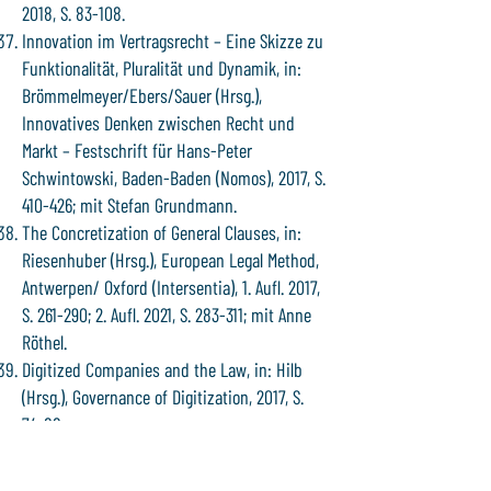
2018, S. 83-108.
Innovation im Vertragsrecht – Eine Skizze zu
Funktionalität, Pluralität und Dynamik, in:
Brömmelmeyer/Ebers/Sauer (Hrsg.),
Innovatives Denken zwischen Recht und
Markt – Festschrift für Hans-Peter
Schwintowski, Baden-Baden (Nomos), 2017, S.
410-426; mit Stefan Grundmann.
The Concretization of General Clauses, in:
Riesenhuber (Hrsg.), European Legal Method,
Antwerpen/ Oxford (Intersentia), 1. Aufl. 2017,
S. 261-290; 2. Aufl. 2021, S. 283-311; mit Anne
Röthel.
Digitized Companies and the Law, in: Hilb
(Hrsg.), Governance of Digitization, 2017, S.
74-88.
Mapping Shareholders’ Duties, in: Birkmose
(Hrsg.), Shareholders’ Duties, Alphen aan den