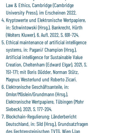
Law & Ethics, Cambridge (Cambridge
University Press), im Erscheinen 2022.
Kryptowerte und Elektronische Wertpapiere,
in: Schwintowski (Hrsg.), Bankrecht, Hürth
(Wolters Kluwer), 6. Aufl. 2022, S. 691-724.
Ethical maintenance of artificial intelligence
systems, in: Pagani/ Champion (Hrsg.),
Artificial intelligence for Sustainable Value
Creation, Cheltenham (Edward Elgar), 2021, S.
151-171; mit Boris Düdder, Norman Stütz,
Magnus Westerlund und Roberto Zicari.
Elektronische Geschäftsanteile, in:
Omlor/Möslein/Grundmann (Hrsg.),
Elektronische Wertpapiere, Tübingen (Mohr
Siebeck), 2021, S. 177-204.
Blockchain-Regulierung: Länderbericht
Deutschland, in: Sild (Hrsg.), Grundsatzfragen
des liechtensteinischen TVTG, Wien (Jan