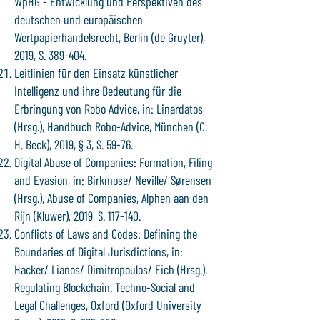
WpHG - Entwicklung und Perspektiven des
deutschen und europäischen
Wertpapierhandelsrecht, Berlin (de Gruyter),
2019, S. 389-404.
Leitlinien für den Einsatz künstlicher
Intelligenz und ihre Bedeutung für die
Erbringung von Robo Advice, in: Linardatos
(Hrsg.), Handbuch Robo-Advice, München (C.
H. Beck), 2019, § 3, S. 59-76.
Digital Abuse of Companies: Formation, Filing
and Evasion, in: Birkmose/ Neville/ Sørensen
(Hrsg.), Abuse of Companies, Alphen aan den
Rijn (Kluwer), 2019, S. 117-140.
Conflicts of Laws and Codes: Defining the
Boundaries of Digital Jurisdictions, in:
Hacker/ Lianos/ Dimitropoulos/ Eich (Hrsg.),
Regulating Blockchain. Techno-Social and
Legal Challenges, Oxford (Oxford University