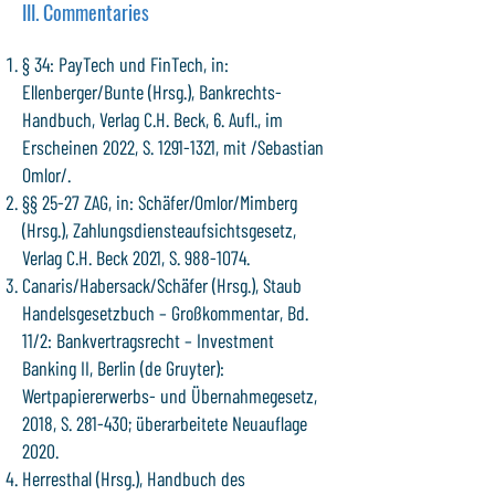
III. Commentaries
§ 34: PayTech und FinTech, in:
Ellenberger/Bunte (Hrsg.), Bankrechts-
Handbuch, Verlag C.H. Beck, 6. Aufl., im
Erscheinen 2022, S.
1291-1321
, mit /Sebastian
Omlor/.
§§ 25-27 ZAG, in: Schäfer/Omlor/Mimberg
(Hrsg.), Zahlungsdiensteaufsichtsgesetz,
Verlag C.H. Beck 2021, S.
988-1074
.
Canaris/Habersack/Schäfer (Hrsg.), Staub
Handelsgesetzbuch – Großkommentar, Bd.
11/2: Bankvertragsrecht – Investment
Banking II, Berlin (de Gruyter):
Wertpapiererwerbs- und Übernahmegesetz,
2018, S. 281-430; überarbeitete Neuauflage
2020.
Herresthal (Hrsg.), Handbuch des