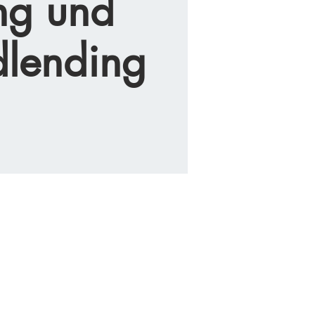
ng und
lending