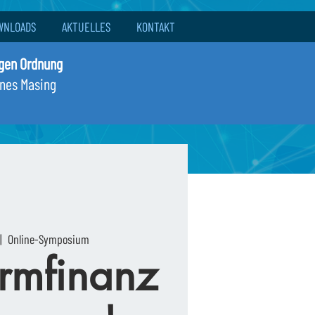
WNLOADS
AKTUELLES
KONTAKT
igen Ordnung
nnes Masing
|  
Online-Symposium
rmfinanz