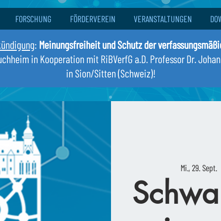
FORSCHUNG
FÖRDERVEREIN
VERANSTALTUNGEN
DO
kündigung
:
Meinungsfreiheit und Schutz der verfassungsmäß
Buchheim in Kooperation mit RiBVerfG a.D. Professor Dr. Joha
in Sion/Sitten (Schweiz)!
Mi., 29. Sept.
  
Schwa