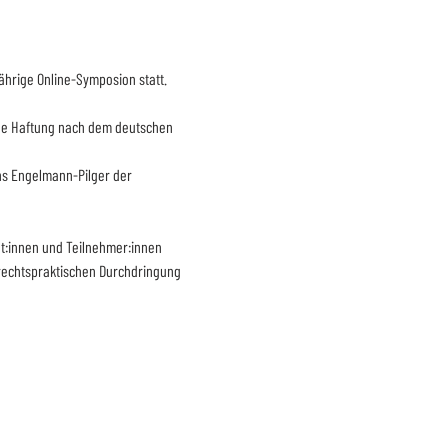
hrige Online-Symposion statt.
che Haftung nach dem deutschen 
ns Engelmann-Pilger der 
nt:innen und Teilnehmer:innen 
 rechtspraktischen Durchdringung 
Tel.:
+49 6421 28-21724
Fax.:
+49 6421 28-28911
Mail:
post@irdi.institute