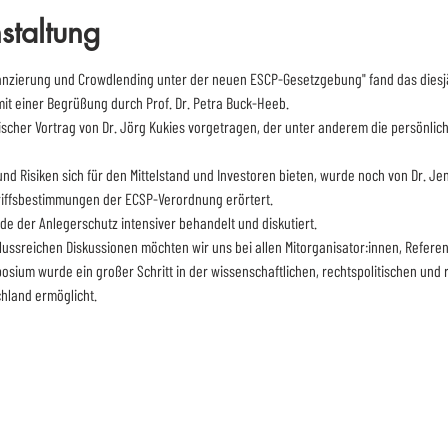
staltung
anzierung und Crowdlending unter der neuen ESCP-Gesetzgebung" fand das diesjä
t einer Begrüßung durch Prof. Dr. Petra Buck-Heeb.
ischer Vortrag von Dr. Jörg Kukies vorgetragen, der unter anderem die persönli
d Risiken sich für den Mittelstand und Investoren bieten, wurde noch von Dr. Je
iffsbestimmungen der ECSP-Verordnung erörtert.
 der Anlegerschutz intensiver behandelt und diskutiert.
lussreichen Diskussionen möchten wir uns bei allen Mitorganisator:innen, Refere
sium wurde ein großer Schritt in der wissenschaftlichen, rechtspolitischen und
hland ermöglicht.
Philipps-Universität Marburg
Fachbereich Rechtswissenschaften
Institut für das Recht der
Digitalisierung