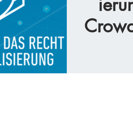
ieru
Crowd