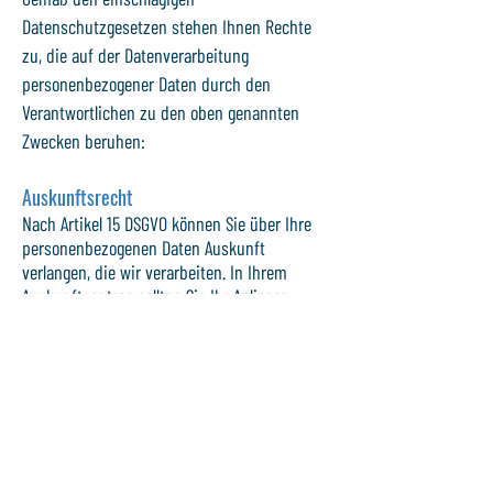
Datenschutzgesetzen stehen Ihnen Rechte
zu, die auf der Datenverarbeitung
personenbezogener Daten durch den
Verantwortlichen zu den oben genannten
Zwecken beruhen:
Auskunftsrecht
Nach Artikel 15 DSGVO können Sie über Ihre
personenbezogenen Daten Auskunft
verlangen, die wir verarbeiten. In Ihrem
Auskunftsantrag sollten Sie Ihr Anliegen
präzisieren, um uns das Zusammenstellen
der erforderlichen Daten zu erleichtern. Bitte
beachten Sie, dass Ihr Auskunftsrecht durch
Vorschriften des HDSIG eingeschränkt wird.
Löschungsrecht
Entsprechend Artikel 17 DSGVO und § 34