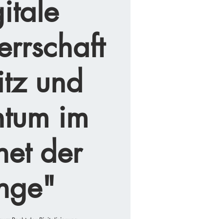
itale
rrschaft
itz und
ntum im
net der
nge"