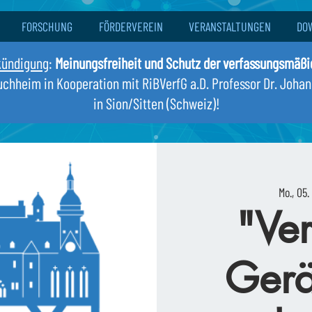
FORSCHUNG
FÖRDERVEREIN
VERANSTALTUNGEN
DO
kündigung
:
Meinungsfreiheit und Schutz der verfassungsmäß
Buchheim in Kooperation mit RiBVerfG a.D. Professor Dr. Joha
in Sion/Sitten (Schweiz)!
Mo., 05.
"Ver
Gerä