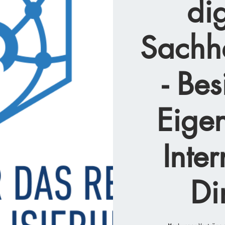
dig
Sachhe
- Bes
Eige
Inter
Di