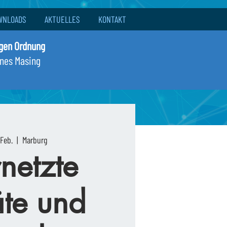
WNLOADS
AKTUELLES
KONTAKT
igen Ordnung
nnes Masing
 Feb.
  |  
Marburg
netzte
te und