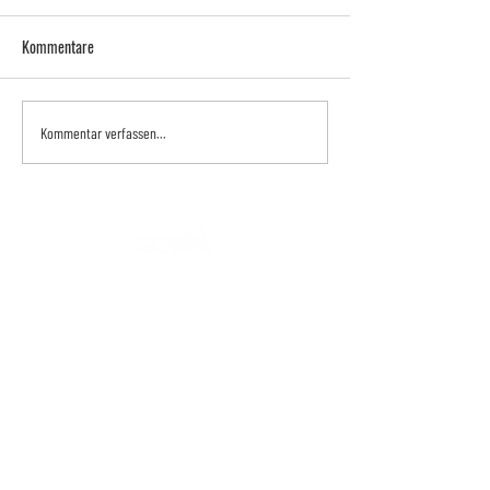
Kommentare
Kommentar verfassen...
Philipps-Universität Marburg
Fachbereich Rechtswissenschaften
Institut für das Recht der Digitalisierung