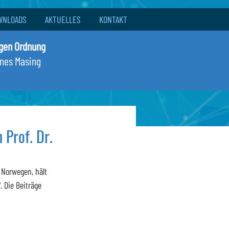
WNLOADS
AKTUELLES
KONTAKT
igen Ordnung
nnes Masing
 Prof. Dr.
 Norwegen, hält 
. Die Beiträge 