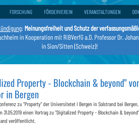
FORSCHUNG
FÖRDERVEREIN
VERANSTALTUNGEN
DO
kündigung
:
Meinungsfreiheit und Schutz der verfassungsmäß
Buchheim in Kooperation mit RiBVerfG a.D. Professor Dr. Joha
in Sion/Sitten (Schweiz)!
lized Property - Blockchain & beyond" von
r in Bergen
onferenz zu "Property" der Universitetet I Bergen in Solstrand bei Bergen,
m 31.05.2019 einen Vortrag zu "Digitalized Property - Blockchain & beyond"
nd veröffentlicht.