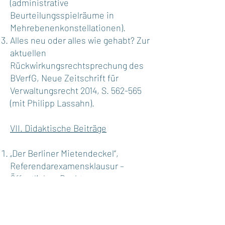
(administrative
Beurteilungsspielräume in
Mehrebenenkonstellationen).
Alles neu oder alles wie gehabt? Zur
aktuellen
Rückwirkungsrechtsprechung des
BVerfG, Neue Zeitschrift für
Verwaltungsrecht 2014, S. 562-565
(mit Philipp Lassahn).
VII. Didaktische Beiträge
„Der Berliner Mietendeckel“,
Referendarexamensklausur –
Öffentliches Recht:
Verfassungsrecht, Juristische
Arbeitsblätter 2023, S. 667-678 (mit
Jannik Kellermann).