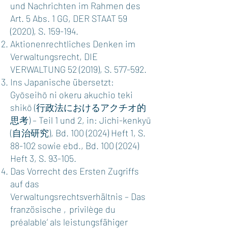
und Nachrichten im Rahmen des
Art. 5 Abs. 1 GG, DER STAAT 59
(2020), S. 159-194.
Aktionenrechtliches Denken im
Verwaltungsrecht, DIE
VERWALTUNG 52 (2019), S. 577-592.
Ins Japanische übersetzt:
Gyōseihō ni okeru akuchio teki
shikō (行政法におけるアクチオ的
思考) – Teil 1 und 2, in: Jichi-kenkyū
(自治研究), Bd.
100 (2024)
Heft 1, S.
88-102 sowie ebd., Bd.
100 (2024)
Heft 3, S. 93-105.
Das Vorrecht des Ersten Zugriffs
auf das
Verwaltungsrechtsverhältnis – Das
französische ‚privilège du
préalable’ als leistungsfähiger